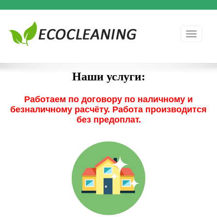
Генеральная уборка, уборка помещений, мойка окон, чистка
КЛИНИНГ В ГРОДНО
мебели и ковров в Гродно
Наши услуги:
Работаем по договору по наличному и
безналичному расчёту. Работа производится
без предоплат.